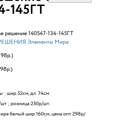
4-145ГТ
ое решение 140547-134-145ГТ
РЕШЕНИЯ Элементы Мира
98р.)
198р.)
ы
: шир.52см, дл. 74см
/шт ; розница 250р/шт.
ира белый шир.160см, цена опт 298р/