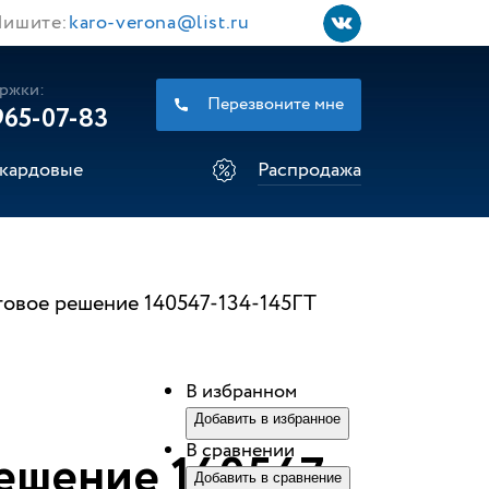
ишите:
karo-verona@list.ru
ржки:
Перезвоните мне
965-07-83
кардовые
Распродажа
товое решение 140547-134-145ГТ
В избранном
Добавить в избранное
В сравнении
ешение 140547-
Добавить в сравнение