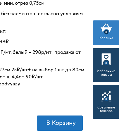
 мин. отрез 0,75см
без элементов- согласно условиям
кт:
0
Корзина
198₽
/мт, белый – 298р/мт , продажа от
0
27см 25₽/шт+ на выбор 1 шт дл.80см
Избранные
товары
0см ш.4,4см 90₽/шт
/podvyazy
0
Сравнение
товаров