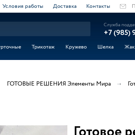
Условия работы
Доставка
Контакты
П
Служба подде
+7 (985) 
урточные
Трикотаж
Кружево
Шелка
Жак
ГОТОВЫЕ РЕШЕНИЯ Элементы Мира
Го
Готовое р