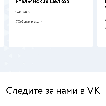
итальянских шелков
наличии
В наличии
17-07-2023
товое решение
Готовое решение
7-73ГТ
№46-7ГТ
#
События и акции
50 руб.
198 руб.
150 руб.
198 руб.
Следите за нами в VK