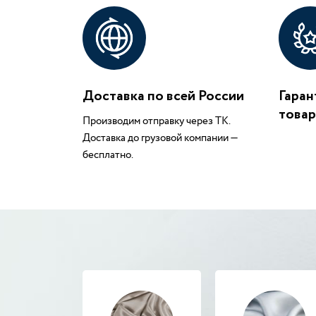
Доставка по всей России
Гаран
това
Производим отправку через ТК.
Доставка до грузовой компании —
бесплатно.
В наличии
В 
Шелк шармез АР
Жо
960 руб.
1200 руб.
7