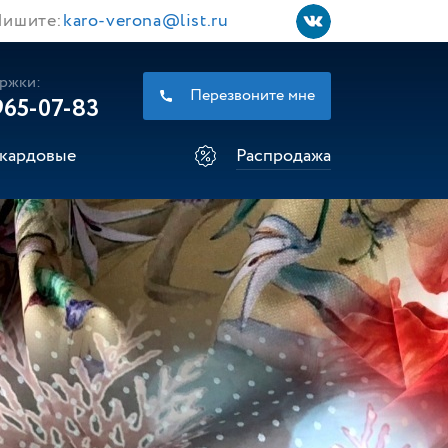
ишите:
karo-verona@list.ru
ржки:
Перезвоните мне
965-07-83
кардовые
Распродажа