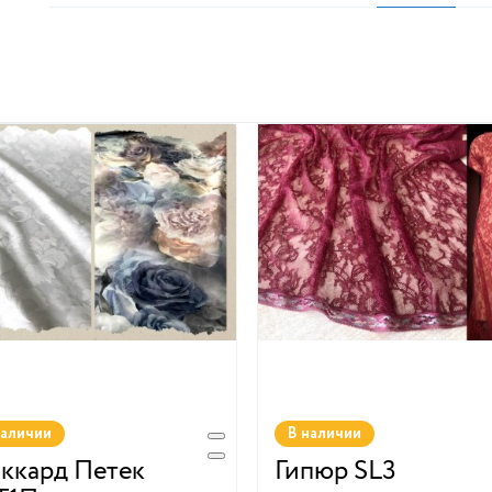
наличии
В наличии
ккард Петек
Гипюр SL3