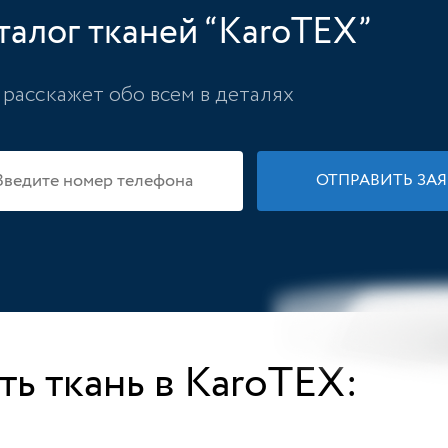
талог тканей “KaroTEX”
расскажет обо всем в деталях
ть ткань в KaroTEX: