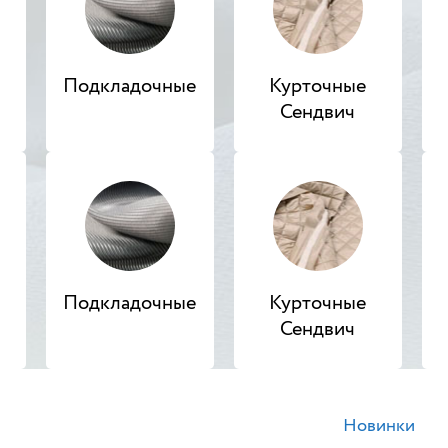
Подкладочные
Курточные
Сендвич
Подкладочные
Курточные
наличии
В наличии
Сендвич
пюр НН47
Жоржет БТ317
Новинки
50 руб.
500 руб.
770 руб.