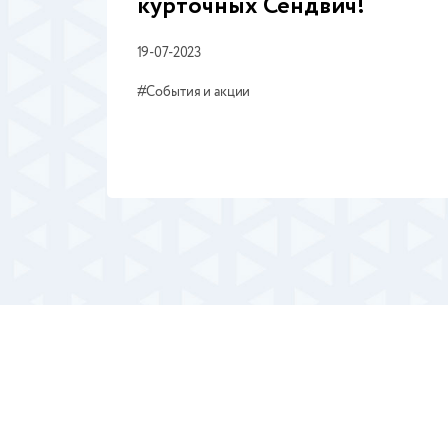
курточных Сендвич!
В наличии
В 
19-07-2023
Готовое решение №
Го
66-128ГТ
№3
#
События и акции
150 руб.
198 руб.
1