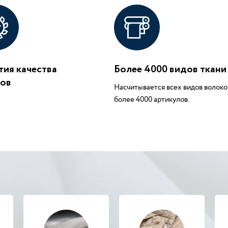
тия качества
Более 4000 видов ткани
ров
Насчитывается всех видов волоко
более 4000 артикулов.
наличии
В наличии
ржет БТ321
Жоржет БТ307
70 руб.
500 руб.
770 руб.