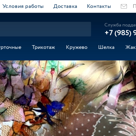
Условия работы
Доставка
Контакты
П
Служба подде
+7 (985) 
урточные
Трикотаж
Кружево
Шелка
Жак