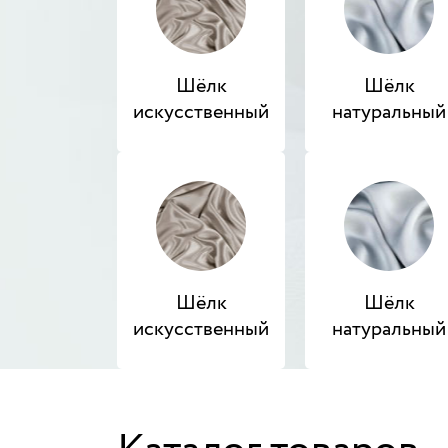
Шёлк
Шёлк
искусственный
натуральный
Шёлк
Шёлк
В наличии
В 
искусственный
натуральный
Вискоза плательная
Ги
ОДН-280
320 руб.
4