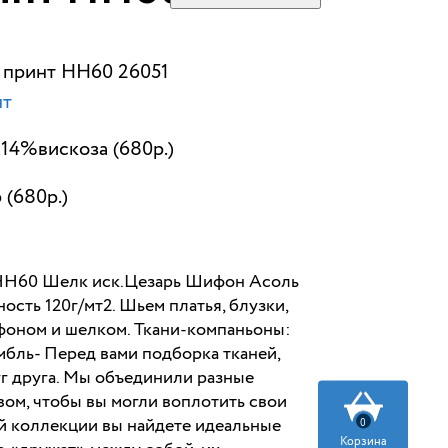
р принт НН60 26051
нт
4%вискоза (680р.)
 (680р.)
0 Шелк иск.Цезарь Шифон Асоль
сть 120г/мт2. Шьем платья, блузки,
фоном и шелком. Ткани-компаньоны:
мбль- Перед вами подборка тканей,
г друга. Мы объединили разные
ом, чтобы вы могли воплотить свои
ой коллекции вы найдете идеальные
0
Корзина