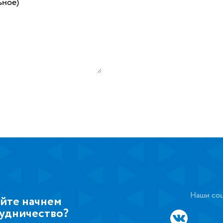
ьное)
Наши соц
йте начнем
удничество?