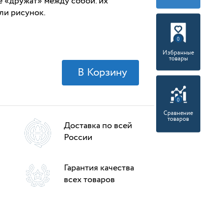
е «дружат» между собой. их
ли рисунок.
0
Избранные
товары
0
Сравнение
товаров
Доставка по всей
России
Гарантия качества
всех товаров