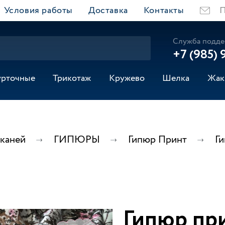
Условия работы
Доставка
Контакты
П
Служба подде
+7 (985) 
урточные
Трикотаж
Кружево
Шелка
Жак
тканей
ГИПЮРЫ
Гипюр Принт
Г
Гипюр пр