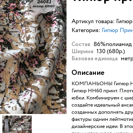
Артикул товара: Гипю
Категория:
Гипюр При
86%полиамид 1
Состав
130 (680р.)
Ширина
метр
Базовая единица
Описание
КОМПАНЬОНЫ Гипюр НН6
Гипюр НН60 принт. Плотно
юбки. Комбинируем с ши
создайте идеальный анса
созданных дополнять дру
фактуры одним лейтмотив
дизайнерские идеи. В эт