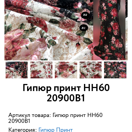
Гипюр принт НН60
20900В1
Артикул товара: Гипюр принт НН60
20900В1
Категория:
Гипюр Принт