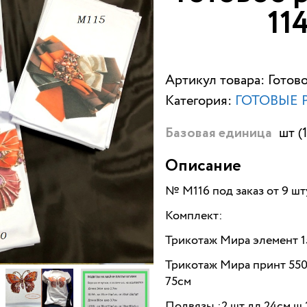
11
Артикул товара: Готов
Категория:
ГОТОВЫЕ 
шт (
Базовая единица
Описание
№ М116 под заказ от 9 шт
Комплект:
Трикотаж Мира элемент 
Трикотаж Мира принт 550₽
75см
Подвязы :2 шт дл.24см ш.