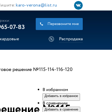
ишите:
karo-verona@list.ru
ржки:
Перезвоните мне
965-07-83
кардовые
Распродажа
товое решение №115-114-116-120
В избранном
Добавить в избранное
В сравнении
решение №115-
Добавить в сравнение