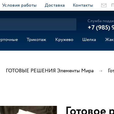
Условия работы
Доставка
Контакты
П
Служба подде
+7 (985) 
урточные
Трикотаж
Кружево
Шелка
Жак
ГОТОВЫЕ РЕШЕНИЯ Элементы Мира
Го
Готовое 