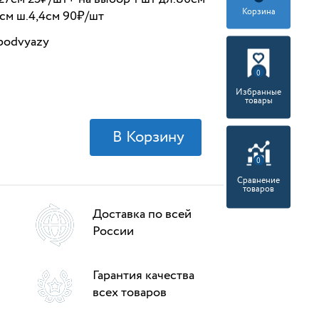
Корзина
см ш.4,4см 90₽/шт
/podvyazy
0
Избранные
товары
0
Сравнение
товаров
Доставка по всей
России
Гарантия качества
всех товаров