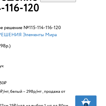
4-116-120
ое решение №115-114-116-120
РЕШЕНИЯ Элементы Мира
198р.)
ук
150₽
/мт, белый – 298р/мт , продажа от
27см 25₽/шт+ на выбор 1 шт дл.80см
0