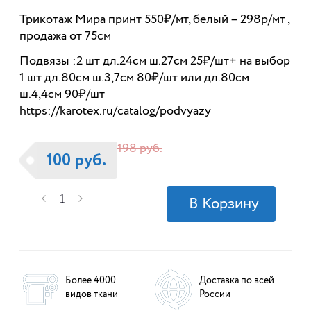
Трикотаж Мира принт 550₽/мт, белый – 298р/мт ,
продажа от 75см
Подвязы :2 шт дл.24см ш.27см 25₽/шт+ на выбор
1 шт дл.80см ш.3,7см 80₽/шт или дл.80см
ш.4,4см 90₽/шт
https://karotex.ru/catalog/podvyazy
198 руб.
100 руб.
Более 4000
Доставка по всей
видов ткани
России