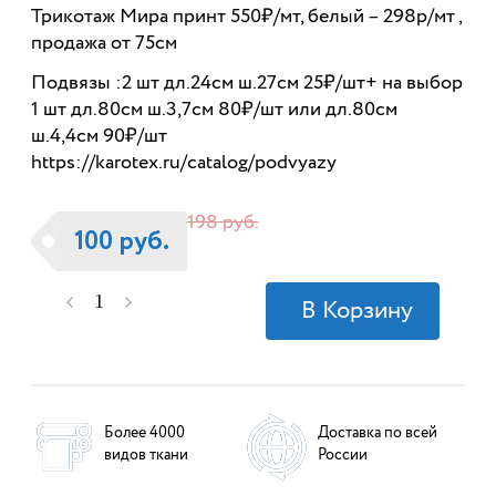
Трикотаж Мира принт 550₽/мт, белый – 298р/мт ,
продажа от 75см
Подвязы :2 шт дл.24см ш.27см 25₽/шт+ на выбор
1 шт дл.80см ш.3,7см 80₽/шт или дл.80см
ш.4,4см 90₽/шт
https://karotex.ru/catalog/podvyazy
198 руб.
100 руб.
Более 4000
Доставка по всей
видов ткани
России