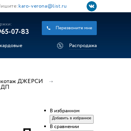
ишите:
karo-verona@list.ru
ржки:
Перезвоните мне
965-07-83
кардовые
Распродажа
 Трикотаж ДЖЕРСИ
1ДП
В избранном
Добавить в избранное
В сравнении