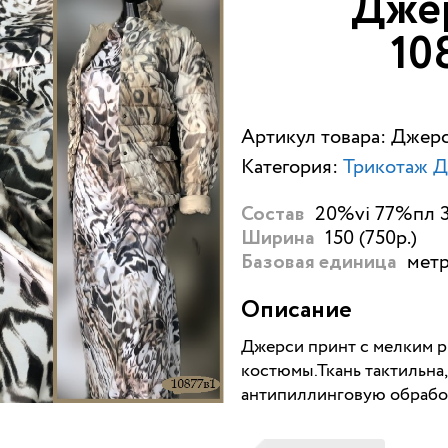
Дже
10
Артикул товара: Джер
Категория:
Трикотаж Д
20%vi 77%пл 3
Состав
150 (750р.)
Ширина
метр
Базовая единица
Описание
Джерси принт с мелким ри
костюмы.Ткань тактильна
антипиллинговую обработ