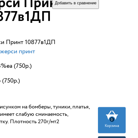
рси Принт
Добавить в сравнение
877в1ДП
си Принт 10877в1ДП
жерси принт
%ea (750р.)
 (750р.)
сунком на бомберы, туники, платья,
,имеет слабую сминаемость,
0
ку. Плотность 270г/мт2
Корзина