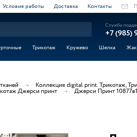
Условия работы
Доставка
Контакты
П
Служба подде
+7 (985) 
урточные
Трикотаж
Кружево
Шелка
Жак
 тканей
Коллекция digital print. Трикотаж,
котаж Джерси принт
Джерси Принт 10877в