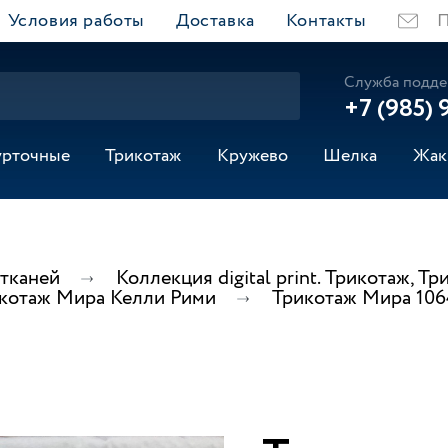
Условия работы
Доставка
Контакты
П
Служба подде
+7 (985) 
урточные
Трикотаж
Кружево
Шелка
Жак
 тканей
Коллекция digital print. Трикотаж,
котаж Мира Келли Рими
Трикотаж Мира 106