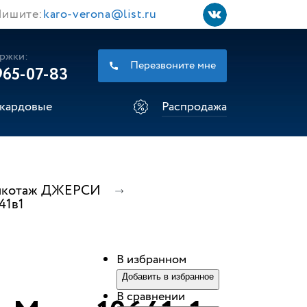
ишите:
karo-verona@list.ru
ржки:
Перезвоните мне
965-07-83
кардовые
Распродажа
 Трикотаж ДЖЕРСИ
41в1
В избранном
Добавить в избранное
В сравнении