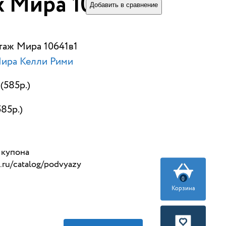
 Мира 10641в1
Добавить в сравнение
таж Мира 10641в1
ира Келли Рими
(585р.)
585р.)
 купона
x.ru/catalog/podvyazy
0
Корзина