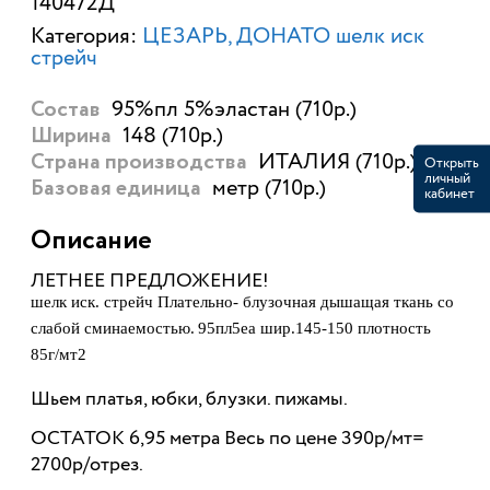
140472Д
Категория:
ЦЕЗАРЬ, ДОНАТО шелк иск
стрейч
95%пл 5%эластан (710р.)
Состав
148 (710р.)
Ширина
ИТАЛИЯ (710р.)
Открыть
Страна производства
личный
метр (710р.)
Базовая единица
кабинет
Описание
ЛЕТНЕЕ ПРЕДЛОЖЕНИЕ!
шелк иск. стрейч Плательно- блузочная дышащая ткань со
слабой сминаемостью.
95пл5еа шир.145-150 плотность
85г/мт2
Шьем платья, юбки, блузки. пижамы.
ОСТАТОК 6,95 метра Весь по цене 390р/мт=
2700р/отрез.