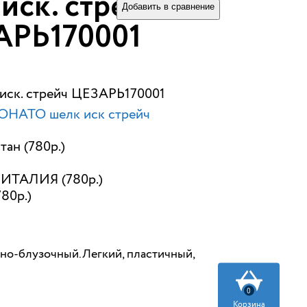
иск. стрейч
Добавить в сравнение
АРЬ170001
 иск. стрейч ЦЕЗАРЬ170001
ОНАТО шелк иск стрейч
ан (780р.)
ИТАЛИЯ (780р.)
780р.)
ьно-блузочный.Легкий, пластичный,
0
Корзина