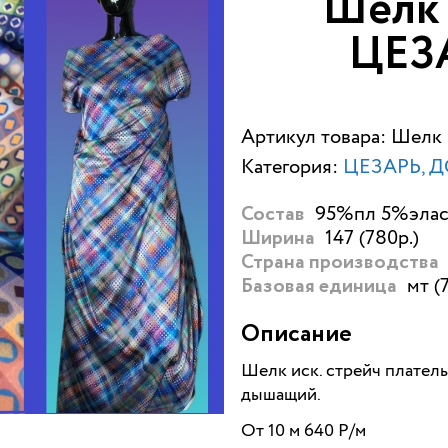
Шелк 
ЦЕЗ
Артикул товара: Шелк
Категория:
ЦЕЗАРЬ, Д
95%пл 5%эласт
Состав
147 (780р.)
Ширина
Страна производства
мт (
Базовая единица
Описание
Шелк иск. стрейч плател
дышащий.
От 10 м 640 Р/м