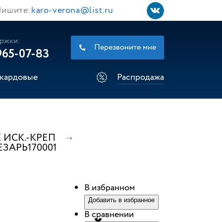
ишите:
karo-verona@list.ru
ржки:
Перезвоните мне
965-07-83
кардовые
Распродажа
 ИСК.-КРЕП
ЦЕЗАРЬ170001
В избранном
Добавить в избранное
В сравнении