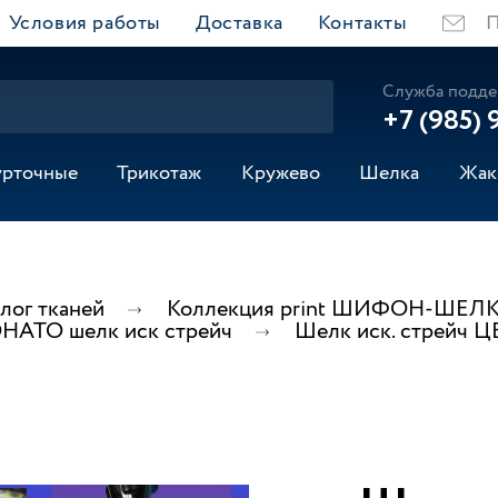
Условия работы
Доставка
Контакты
П
Служба подде
+7 (985) 
урточные
Трикотаж
Кружево
Шелка
Жак
лог тканей
Коллекция print ШИФОН-ШЕЛК
НАТО шелк иск стрейч
Шелк иск. стрейч 