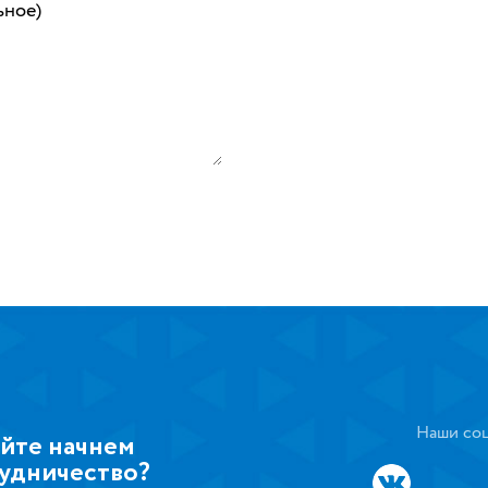
ьное)
Наши соц
йте начнем
удничество?