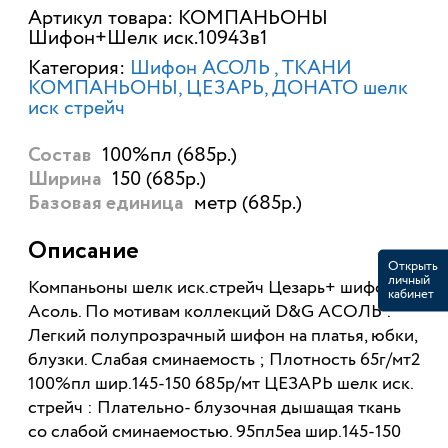
Артикул товара: КОМПАНЬОНЫ
Шифон+Шелк иск.10943в1
Категория:
Шифон АСОЛЬ
ТКАНИ
КОМПАНЬОНЫ
ЦЕЗАРЬ, ДОНАТО шелк
иск стрейч
100%пл (685р.)
Состав
150 (685р.)
Ширина
метр (685р.)
Базовая единица
Описание
Открыть
личный
Компаньоны шелк иск.стрейч Цезарь+ шифон
кабинет
Асоль. По мотивам коллекций D&G АСОЛЬ :
Легкий полупрозрачный шифон на платья, юбки,
блузки. Слабая сминаемость ; Плотность 65г/мт2
100%пл шир.145-150 685р/мт ЦЕЗАРЬ шелк иск.
стрейч : Плательно- блузочная дышащая ткань
со слабой сминаемостью. 95пл5еа шир.145-150