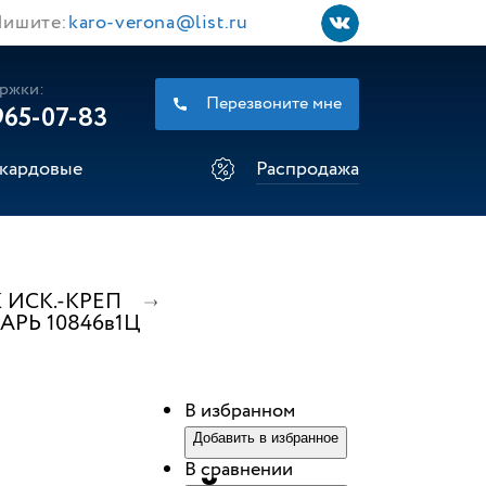
ишите:
karo-verona@list.ru
ржки:
Перезвоните мне
965-07-83
кардовые
Распродажа
 ИСК.-КРЕП
ЗАРЬ 10846в1Ц
В избранном
Добавить в избранное
В сравнении