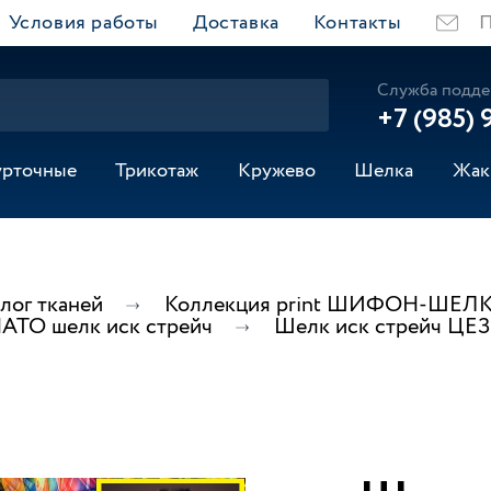
Условия работы
Доставка
Контакты
П
Служба подде
+7 (985) 
урточные
Трикотаж
Кружево
Шелка
Жак
лог тканей
Коллекция print ШИФОН-ШЕЛК
ТО шелк иск стрейч
Шелк иск стрейч ЦЕ