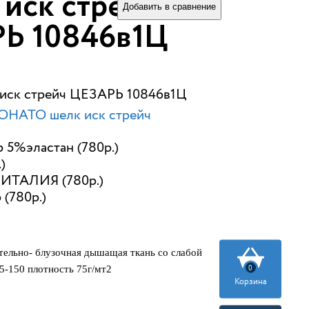
иск стрейч
Добавить в сравнение
Ь 10846в1Ц
 иск стрейч ЦЕЗАРЬ 10846в1Ц
ОНАТО шелк иск стрейч
 5%эластан (780р.)
)
ИТАЛИЯ (780р.)
 (780р.)
тельно- блузочная дышащая ткань со слабой
0
5-150 плотность 75г/мт2
Корзина