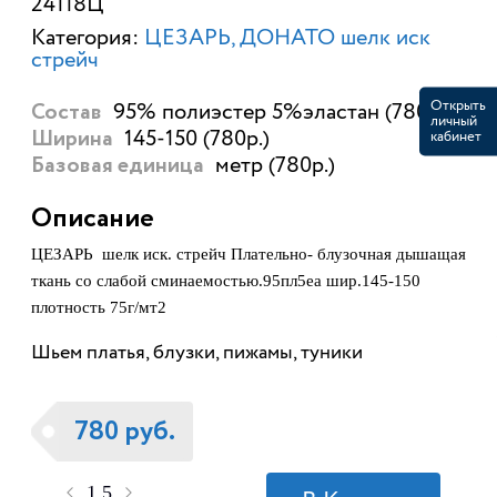
24118Ц
Категория:
ЦЕЗАРЬ, ДОНАТО шелк иск
стрейч
Открыть
95% полиэстер 5%эластан (780р.)
Состав
личный
145-150 (780р.)
кабинет
Ширина
метр (780р.)
Базовая единица
Описание
ЦЕЗАРЬ
шелк иск. стрейч Плательно- блузочная дышащая
ткань со слабой сминаемостью.
95пл5еа шир.145-150
плотность 75г/мт2
Шьем платья, блузки, пижамы, туники
780 руб.