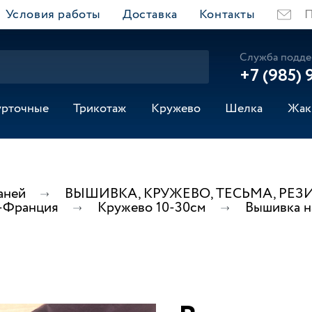
Условия работы
Доставка
Контакты
П
Служба подде
+7 (985) 
урточные
Трикотаж
Кружево
Шелка
Жак
аней
ВЫШИВКА, КРУЖЕВО, ТЕСЬМА, РЕЗ
-Франция
Кружево 10-30см
Вышивка н