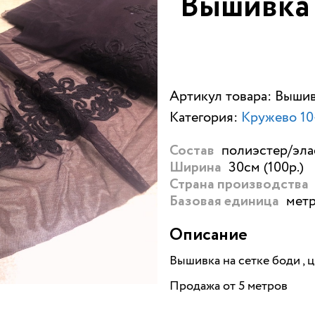
Вышивка 
Артикул товара: Вышив
Категория:
Кружево 10
полиэстер/элас
Состав
30см (100р.)
Ширина
Страна производства
метр
Базовая единица
Описание
Вышивка на сетке боди , 
Продажа от 5 метров