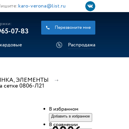
ишите:
karo-verona@list.ru
ржки:
Перезвоните мне
965-07-83
кардовые
Распродажа
ИНКА, ЭЛЕМЕНТЫ
а сетке 0806-Л21
В избранном
Добавить в избранное
В сравнении