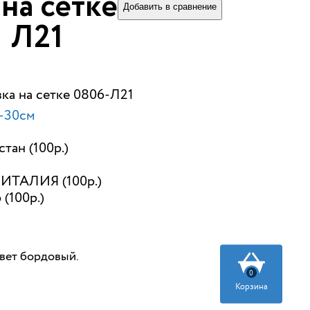
на сетке 0806-
Добавить в сравнение
Л21
ка на сетке 0806-Л21
-30см
тан (100р.)
ИТАЛИЯ (100р.)
 (100р.)
цвет бордовый.
0
Корзина