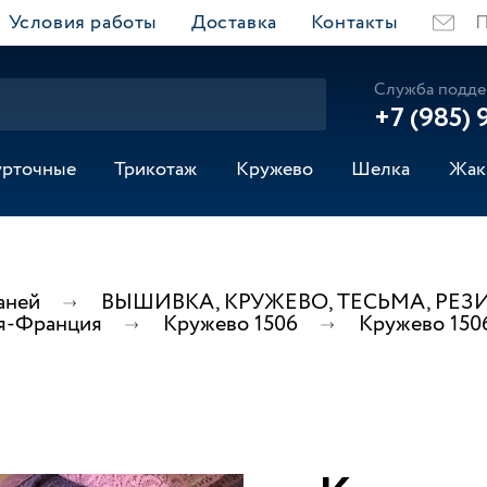
Условия работы
Доставка
Контакты
П
Служба подде
+7 (985) 
урточные
Трикотаж
Кружево
Шелка
Жак
аней
ВЫШИВКА, КРУЖЕВО, ТЕСЬМА, РЕЗ
я-Франция
Кружево 1506
Кружево 150