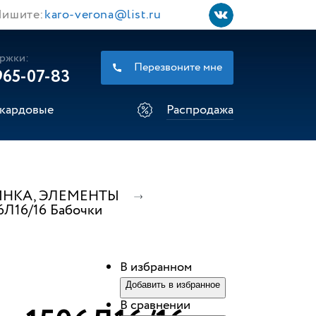
ишите:
karo-verona@list.ru
ржки:
Перезвоните мне
965-07-83
кардовые
Распродажа
ИНКА, ЭЛЕМЕНТЫ
6Л16/16 Бабочки
В избранном
Добавить в избранное
В сравнении