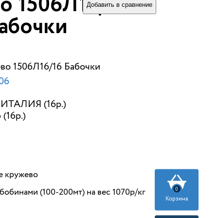
о 1506Л16/16
Добавить в сравнение
абочки
во 1506Л16/16 Бабочки
06
ИТАЛИЯ (16р.)
 (16р.)
е кружево
0
бобинами (100-200мт) на вес 1070р/кг
Корзина