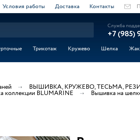
Условия работы
Доставка
Контакты
П
Служба подде
+7 (985) 
урточные
Трикотаж
Кружево
Шелка
Жак
аней
ВЫШИВКА, КРУЖЕВО, ТЕСЬМА, РЕЗ
а коллекции BLUMARINE
Вышивка на шелк