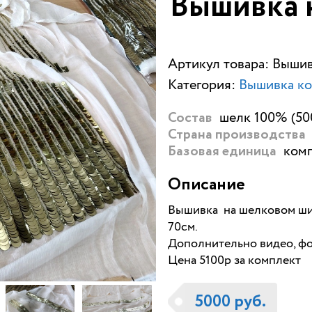
Вышивка 
Артикул товара: Выши
Категория:
Вышивка к
шелк 100% (50
Состав
Страна производства
комп
Базовая единица
Описание
Вышивка на шелковом ш
70см.
Дополнительно видео, фот
Цена 5100р за комплект
5000 руб.