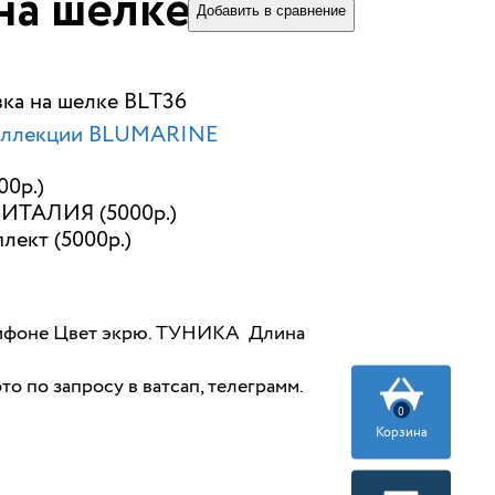
на шелке BLТ36
Добавить в сравнение
вка на шелке BLТ36
оллекции BLUMARINE
00р.)
ИТАЛИЯ (5000р.)
лект (5000р.)
ифоне Цвет экрю. ТУНИКА Длина
о по запросу в ватсап, телеграмм.
0
Корзина