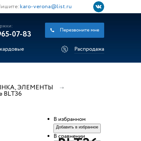
ишите:
karo-verona@list.ru
ржки:
Перезвоните мне
965-07-83
кардовые
Распродажа
ИНКА, ЭЛЕМЕНТЫ
е BLТ36
В избранном
Добавить в избранное
В сравнении