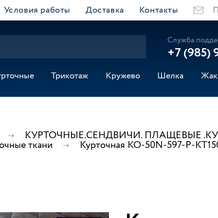
Условия работы
Доставка
Контакты
П
Служба подде
+7 (985) 
урточные
Трикотаж
Кружево
Шелка
Жак
КУРТОЧНЫЕ.СЕНДВИЧИ. ПЛАЩЕВЫЕ .К
очные ткани
Курточная КО-50N-597-Р-КТ15