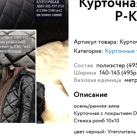
Курточна
Р-К
Артикул товара: Курт
Категория:
Курточные 
полиэстер (495
Состав
140-145 (495р.
Ширина
метр
Базовая единица
Описание
осень/ранняя зима
Курточная с покрытием D
Стежка ромб 10х10
цвет черный- Утеплитель 