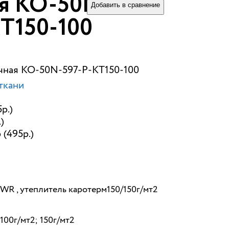
я КО-50N-597-
Добавить в сравнение
Т150-100
очная КО-50N-597-Р-КТ150-100
ткани
р.)
)
 (495р.)
WR , утеплитель каротерм150/150г/мт2
100г/мт2; 150г/мт2