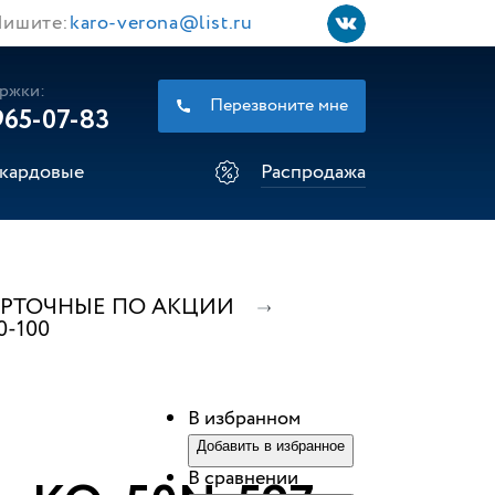
ишите:
karo-verona@list.ru
ржки:
Перезвоните мне
965-07-83
кардовые
Распродажа
УРТОЧНЫЕ ПО АКЦИИ
0-100
В избранном
Добавить в избранное
В сравнении