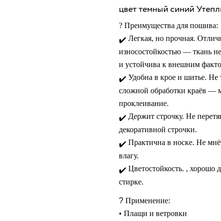
цвет темный синий Утепли
?
Преимущества для пошива:
Легкая, но прочная.
Отличн
✔️
износостойкостью — ткань не
и устойчива к внешним факто
Удобна в крое и шитье.
Не т
✔️
сложной обработки краёв — 
проклеивание.
Держит строчку.
Не перетяг
✔️
декоративной строчки.
Практична в носке.
Не мнёт
✔️
влагу.
Цветостойкость.
, хорошо д
✔️
стирке.
?
Применение:
• Плащи и ветровки