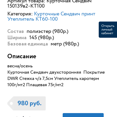
Артикул товара: Курточная Сендвич
150139в2-КТ100
Категория:
Курточные Сендвич принт
Утеплитель КТ60-100
Открыть
личный
полиэстер (980р.)
Состав
кабинет
145 (980р.)
Ширина
метр (980р.)
Базовая единица
Описание
весна/осень
Курточная Сендвич двухсторонняя Покрытие
DWR Стежка ч/з 7,5см Утеплитель каротерм
100г/мт2 Плащевая 75г/мт2
980 руб.