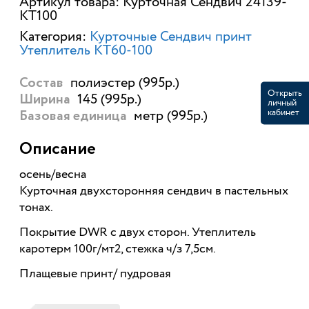
Артикул товара: Курточная Сендвич 24139-
КТ100
Категория:
Курточные Сендвич принт
Утеплитель КТ60-100
полиэстер (995р.)
Состав
Открыть
145 (995р.)
Ширина
личный
кабинет
метр (995р.)
Базовая единица
Описание
осень/весна
Курточная двухсторонняя сендвич в пастельных
тонах.
Покрытие DWR с двух сторон. Утеплитель
каротерм 100г/мт2, стежка ч/з 7,5см.
Плащевые принт/ пудровая