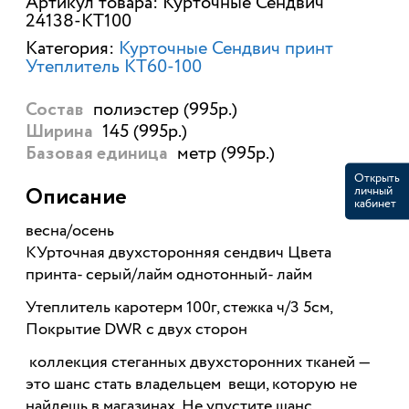
Артикул товара: Курточные Сендвич
24138-КТ100
Категория:
Курточные Сендвич принт
Утеплитель КТ60-100
полиэстер (995р.)
Состав
145 (995р.)
Ширина
метр (995р.)
Базовая единица
Открыть
личный
Описание
кабинет
весна/осень
КУрточная двухсторонняя сендвич Цвета
принта- серый/лайм однотонный- лайм
Утеплитель каротерм 100г, стежка ч/3 5см,
Покрытие DWR с двух сторон
коллекция стеганных двухсторонних тканей —
это шанс стать владельцем вещи, которую не
найдешь в магазинах. Не упустите шанс