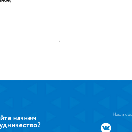
ьное)
Наши соц
йте начнем
удничество?