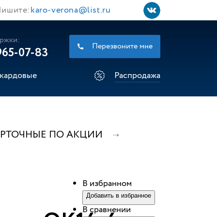
ишите:
karo-verona@list.ru
ржки:
Перезвоните мне
965-07-83
кардовые
Распродажа
УРТОЧНЫЕ ПО АКЦИИ
В избранном
Добавить в избранное
В сравнении