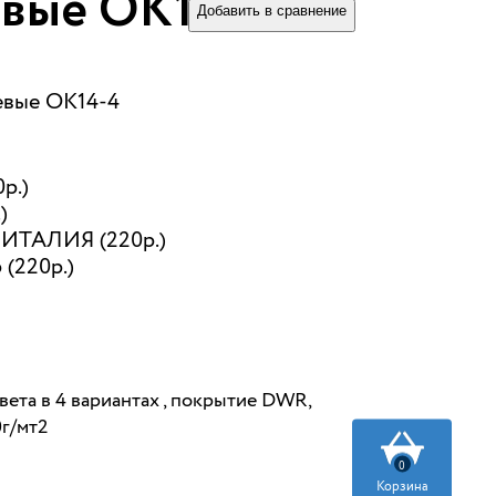
вые ОК14-4
Добавить в сравнение
евые ОК14-4
р.)
)
ИТАЛИЯ (220р.)
 (220р.)
ета в 4 вариантах , покрытие DWR,
г/мт2
0
Корзина