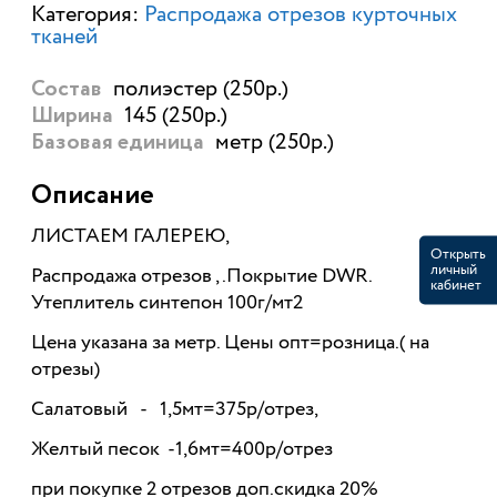
Категория:
Распродажа отрезов курточных
тканей
полиэстер (250р.)
Состав
145 (250р.)
Ширина
метр (250р.)
Базовая единица
Описание
ЛИСТАЕМ ГАЛЕРЕЮ,
Открыть
личный
Распродажа отрезов ,.Покрытие DWR.
кабинет
Утеплитель синтепон 100г/мт2
Цена указана за метр. Цены опт=розница.( на
отрезы)
Салатовый - 1,5мт=375р/отрез,
Желтый песок -1,6мт=400р/отрез
при покупке 2 отрезов доп.скидка 20%