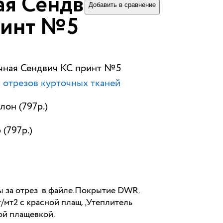
ая Сендвич КС
Добавить в сравнение
ринт №5
очная Сендвич КС принт №5
 отрезов курточных тканей
лон (797р.)
 (797р.)
ны за отрез в файле.Покрытие DWR.
/мт2 с красной плащ. ,Утеплитель
ой плащевкой.