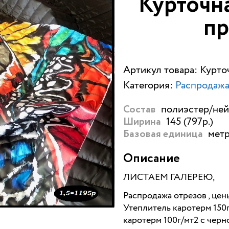
Курточн
п
Артикул товара: Курт
Категория:
Распродажа
полиэстер/ней
Состав
145 (797р.)
Ширина
метр
Базовая единица
Описание
ЛИСТАЕМ ГАЛЕРЕЮ,
Распродажа отрезов , це
Утеплитель каротерм 150г
каротерм 100г/мт2 с черн