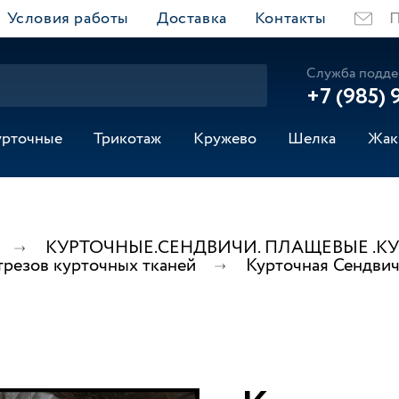
Условия работы
Доставка
Контакты
П
Служба подде
+7 (985) 
урточные
Трикотаж
Кружево
Шелка
Жак
КУРТОЧНЫЕ.СЕНДВИЧИ. ПЛАЩЕВЫЕ .К
трезов курточных тканей
Курточная Сендви