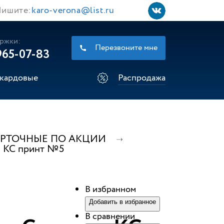
ишите:
karo-verona@list.ru
ржки:
Перезвоните мне
965-07-83
кардовые
Распродажа
УРТОЧНЫЕ ПО АКЦИИ
ч КС принт №5
В избранном
Добавить в избранное
В сравнении