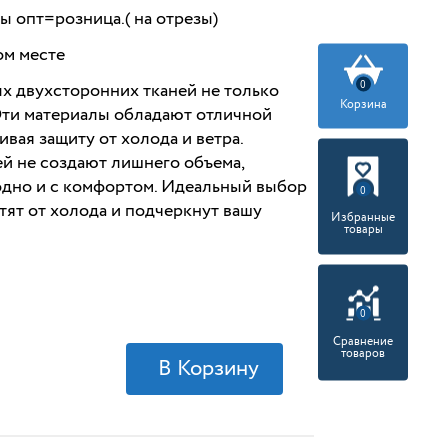
ны опт=розница.( на отрезы)
ом месте
0
х двухсторонних тканей не только
Корзина
 Эти материалы обладают отличной
вая защиту от холода и ветра.
ей не создают лишнего объема,
одно и с комфортом. Идеальный выбор
0
тят от холода и подчеркнут вашу
Избранные
товары
0
Сравнение
товаров