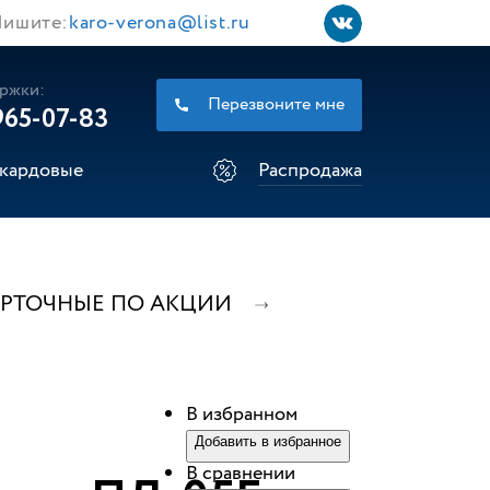
ишите:
karo-verona@list.ru
ржки:
Перезвоните мне
965-07-83
кардовые
Распродажа
УРТОЧНЫЕ ПО АКЦИИ
В избранном
Добавить в избранное
В сравнении