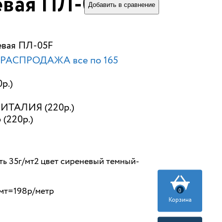
вая ПЛ-05F
Добавить в сравнение
евая ПЛ-05F
РАСПРОДАЖА все по 165
р.)
ИТАЛИЯ (220р.)
 (220р.)
ь 35г/мт2 цвет сиреневый темный-
0мт=198р/метр
0
Корзина