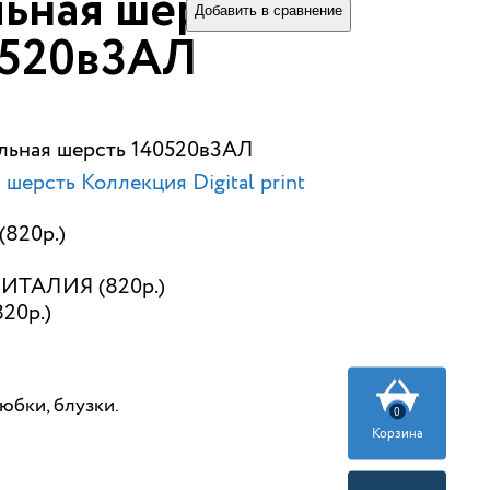
ьная шерсть
Добавить в сравнение
0520в3АЛ
ельная шерсть 140520в3АЛ
шерсть Коллекция Digital print
(820р.)
ИТАЛИЯ (820р.)
820р.)
 юбки, блузки.
0
Корзина