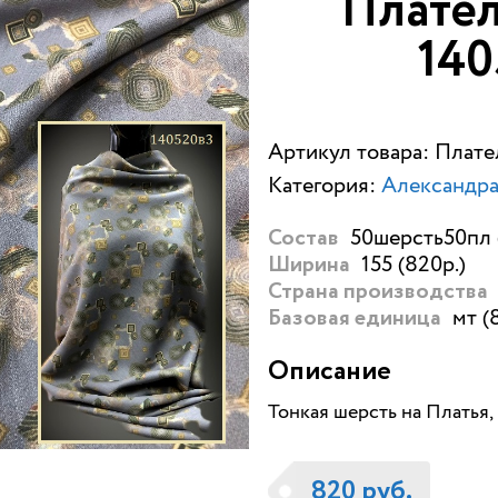
Плател
14
Артикул товара: Плат
Категория:
Александра 
50шерсть50пл 
Состав
155 (820р.)
Ширина
Страна производства
мт (
Базовая единица
Описание
Тонкая шерсть на Платья,
820 руб.