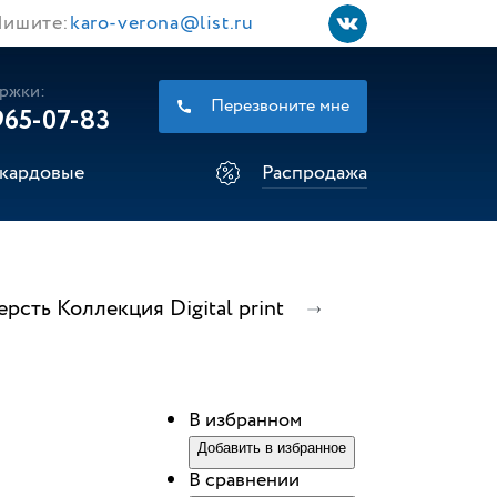
ишите:
karo-verona@list.ru
ржки:
Перезвоните мне
965-07-83
кардовые
Распродажа
рсть Коллекция Digital print
В избранном
Добавить в избранное
В сравнении