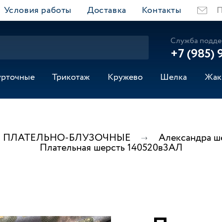
Условия работы
Доставка
Контакты
П
Служба подде
+7 (985) 
урточные
Трикотаж
Кружево
Шелка
Жак
ПЛАТЕЛЬНО-БЛУЗОЧНЫЕ
Александра ше
Плательная шерсть 140520в3АЛ