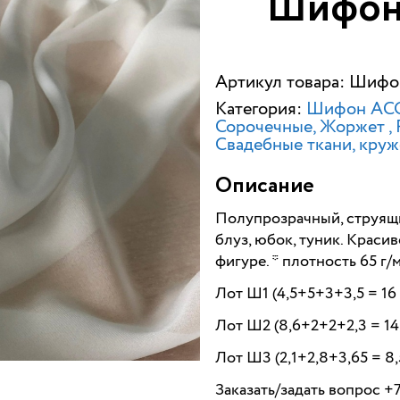
Шифон
Артикул товара: Шифо
Категория:
Шифон АС
Сорочечные, Жоржет
Свадебные ткани, кру
Описание
Полупрозрачный, струящи
блуз, юбок, туник. Краси
фигуре. * плотность 65 г/
Лот Ш1 (4,5+5+3+3,5 = 16 
Лот Ш2 (8,6+2+2+2,3 = 14,
Лот Ш3 (2,1+2,8+3,65 = 8,
Заказать/задать вопрос +