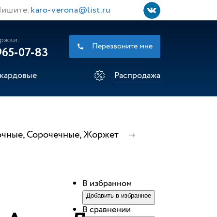
ишите:
karo-verona@list.ru
ржки:
Перезвоните мне
965-07-83
кардовые
Распродажа
зочные, Сорочечные, Жоржет
В избранном
Добавить в избранное
В сравнении