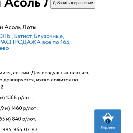
 Асоль Лоты
Добавить в сравнение
н Асоль Лоты
ОЛЬ
Батист, Блузочные,
РАСПРОДАЖА все по 165
жево
йся, легкий. Для воздушных платьев,
во драпируется, мягко ложится по
м2
м) 1568 р/лот;
9 м) 1460 р/лот;
55 м) 840 р/лот.
0
Корзина
7-985-965-07-83