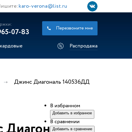
ишите:
karo-verona@list.ru
ржки:
Перезвоните мне
965-07-83
кардовые
Распродажа
Джинс Диагональ 140536ДД
В избранном
Добавить в избранное
В сравнении
 Диагональ
Добавить в сравнение