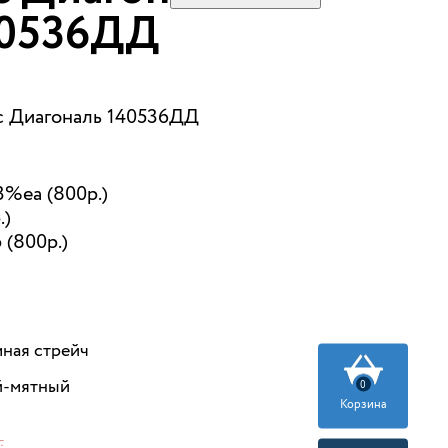
40536ДД
с Диагональ 140536ДД
%ea (800р.)
.)
 (800р.)
ная стрейч
й-мятный
0
Корзина
.