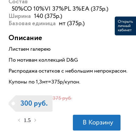
Состав
50%CO 10%VI 37%PL 3%EA (375р.)
140 (375р.)
Ширина
Открыть
мт (375р.)
Базовая единица
личный
кабинет
Описание
Листаем галерею
По мотивам коллекций D&G
Распродажа остатков с небольшим непрокрасом.
Купоны по 1,3мт=375р/купон.
375 руб.
300 руб.