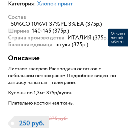
Категория:
Хлопок принт
Состав
50%CO 10%VI 37%PL 3%EA (375р.)
140-145 (375р.)
Ширина
Открыть
ИТАЛИЯ (375р.)
личный
Страна производства
кабинет
штука (375р.)
Базовая единица
Описание
Листаем галерею Распродажа остатков с
небольшим непрокрасом.Подробное видео по
запросу на ватсап , телеграмм.
Купоны по 1,3мт 375р/купон.
Плательно костюмная ткань.
375 руб.
250 руб.