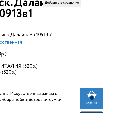
ск.Далайлама
Добавить в сравнение
0913в1
 иск.Далайлама 10913в1
сственная
р.)
ИТАЛИЯ (520р.)
 (520р.)
ппа. Искусственная замша с
0
беры, юбки, ветровки, сумки
Корзина