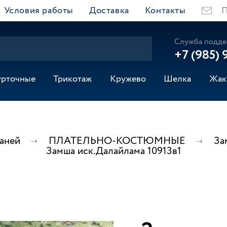
Условия работы
Доставка
Контакты
П
Служба подде
+7 (985) 
урточные
Трикотаж
Кружево
Шелка
Жак
каней
ПЛАТЕЛЬНО-КОСТЮМНЫЕ
За
Замша иск.Далайлама 10913в1