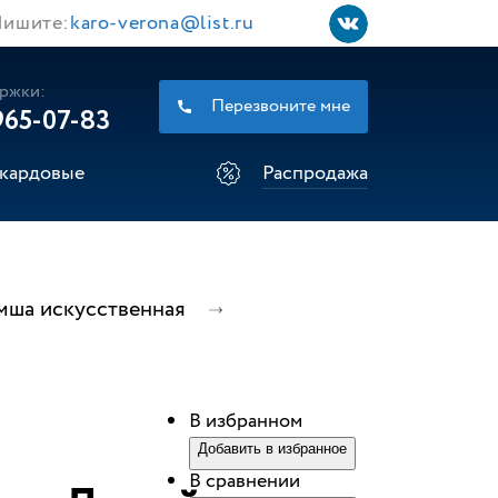
ишите:
karo-verona@list.ru
ржки:
Перезвоните мне
965-07-83
кардовые
Распродажа
мша искусственная
В избранном
Добавить в избранное
В сравнении