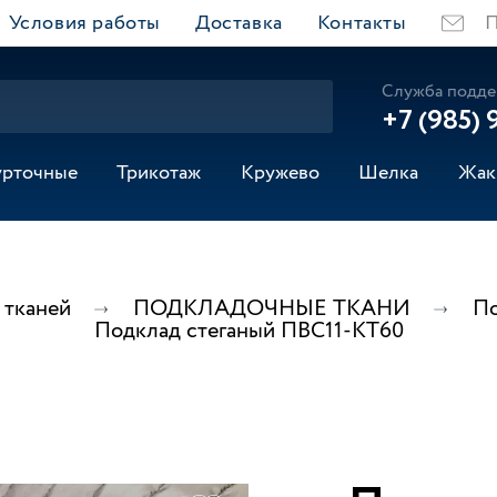
Условия работы
Доставка
Контакты
П
Служба подде
+7 (985) 
урточные
Трикотаж
Кружево
Шелка
Жак
 тканей
ПОДКЛАДОЧНЫЕ ТКАНИ
По
Подклад стеганый ПВС11-КТ60