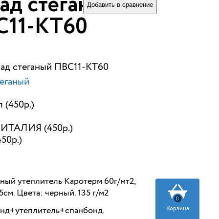
ад стеганый
Добавить в сравнение
С11-КТ60
лад стеганый ПВС11-КТ60
еганый
 (450р.)
ИТАЛИЯ (450р.)
450р.)
ный утеплитель Каротерм 60г/мт2,
см. Цвета: черный. 135 г/м2
0
Корзина
нд+утеплитель+спанбонд.