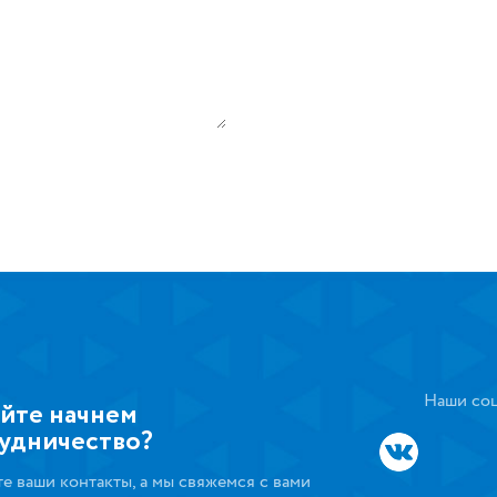
Наши соц
йте начнем
удничество?
те ваши контакты, а мы свяжемся с вами