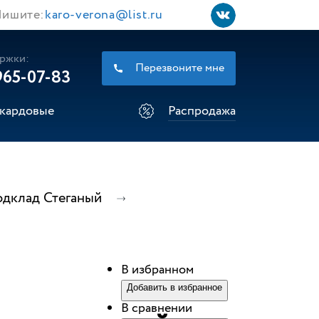
ишите:
karo-verona@list.ru
ржки:
Перезвоните мне
965-07-83
кардовые
Распродажа
дклад Стеганый
В избранном
Добавить в избранное
В сравнении