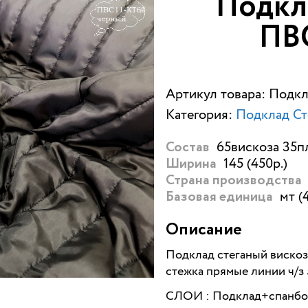
Подкл
ПВ
Артикул товара: Подк
Категория:
Подклад Ст
65вискоза 35пл
Состав
145 (450р.)
Ширина
Страна производства
мт (
Базовая единица
Описание
Подклад стеганый вискоз
стежка прямые линии ч/з 5
СЛОИ : Подклад+спанбо