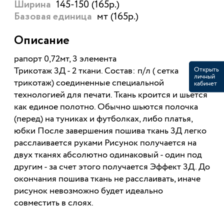
145-150 (165р.)
Ширина
мт (165р.)
Базовая единица
Описание
рапорт 0,72мт, 3 элемента
Трикотаж 3Д - 2 ткани. Состав: п/л ( сетка
Открыть
личный
трикотаж) соединенные специальной
кабинет
технологией для печати. Ткань кроится и шьется
как единое полотно. Обычно шьются полочка
(перед) на туниках и футболках, либо платья,
юбки После завершения пошива ткань 3Д легко
расслаивается руками Рисунок получается на
двух тканях абсолютно одинаковый - один под
другим - за счет этого получается Эффект 3Д. До
окончания пошива ткань не расслаивать, иначе
рисунок невозможно будет идеально
совместить в слоях.