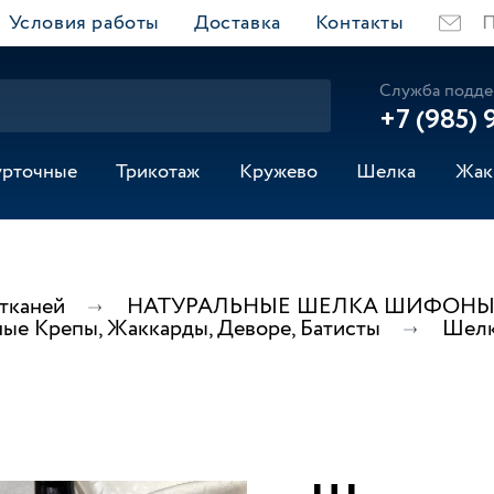
Условия работы
Доставка
Контакты
П
Служба подде
+7 (985) 
урточные
Трикотаж
Кружево
Шелка
Жак
 тканей
НАТУРАЛЬНЫЕ ШЕЛКА ШИФОНЫ 
ые Крепы, Жаккарды, Деворе, Батисты
Шелк