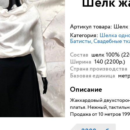
Шелк ж
Артикул товара: Шелк
Категория:
Шелка одно
Батисты
Свадебные тк
шелк 100% (22
Состав
140 (2200р.)
Ширина
Страна производства
метр
Базовая единица
Описание
Жаккардовый двухсторонн
платья. Нежный, тактильн
Продажа от 10 метров 199