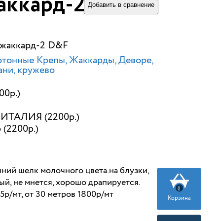
аккард-2 D&F
Добавить в сравнение
 жаккард-2 D&F
тонные Крепы, Жаккарды, Деворе,
ани, кружево
00р.)
ИТАЛИЯ (2200р.)
 (2200р.)
ий шелк молочного цвета.на блузки,
ый, не мнется, хорошо драпируется.
0
5р/мт, от 30 метров 1800р/мт
Корзина