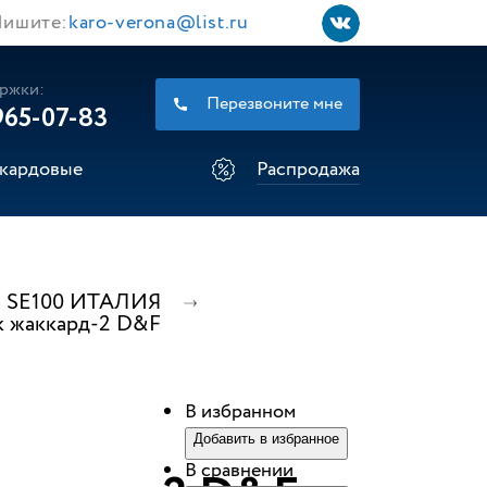
ишите:
karo-verona@list.ru
ржки:
Перезвоните мне
965-07-83
кардовые
Распродажа
SE100 ИТАЛИЯ
 жаккард-2 D&F
В избранном
Добавить в избранное
В сравнении