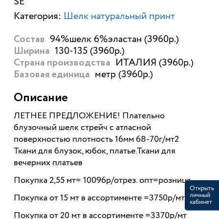
SE
Категория:
Шелк натуральный принт
94%шелк 6%эластан (3960р.)
Состав
130-135 (3960р.)
Ширина
ИТАЛИЯ (3960р.)
Страна производства
метр (3960р.)
Базовая единица
Описание
ЛЕТНЕЕ ПРЕДЛОЖЕНИЕ! Плательно
блузочный шелк стрейч с атласной
поверхностью плотность 16мм 68-70г/мт2
Ткани для блузок, юбок, платье.Ткани для
вечерних платьев
Покупка 2,55 мт= 10096р/отрез. опт=розница
Открыть
личный
Покупка от 15 мт в ассортименте =3750р/мт
кабинет
Покупка от 20 мт в ассортименте =3370р/мт