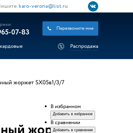
ишите:
karo-verona@list.ru
ржки:
Перезвоните мне
965-07-83
кардовые
Распродажа
чный жоржет SХ05в1/3/7
В избранном
Добавить в избранное
В сравнении
чный жоржет
Добавить в сравнение