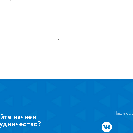
Наши соц
йте начнем
удничество?