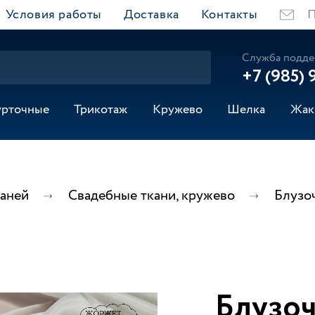
Условия работы
Доставка
Контакты
П
Служба подде
+7 (985) 
урточные
Трикотаж
Кружево
Шелка
Жак
каней
Свадебные ткани, кружево
Блузо
Блузо