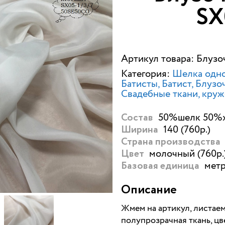
SХ
Артикул товара: Блуз
Категория:
Шелка одно
Батисты
Батист, Блуз
Свадебные ткани, кру
50%шелк 50%хл
Состав
140 (760р.)
Ширина
Страна производства
молочный (760р.
Цвет
метр
Базовая единица
Описание
Жмем на артикул, листаем
полупрозрачная ткань, 