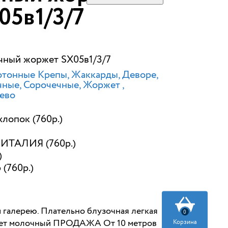
05в1/3/7
очный жоржет SХ05в1/3/7
тонные Крепы, Жаккарды, Деворе,
очные, Сорочечные, Жоржет
жево
опок (760р.)
ИТАЛИЯ (760р.)
)
 (760р.)
 галерею. Плательно блузочная легкая
0
цвет молочный ПРОДАЖА От 10 метров
Корзина