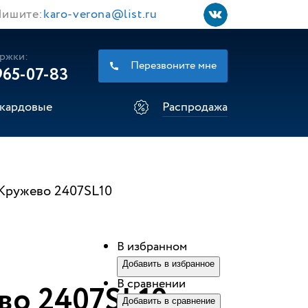
ишите:
karo-verona@list.ru
ржки:
Перезвоните мне
965-07-83
кардовые
Распродажа
Кружево 2407SL10
В избранном
Добавить в избранное
В сравнении
во 2407SL10
Добавить в сравнение