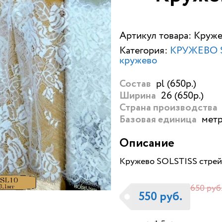
Артикул товара: Круж
Категория:
КРУЖЕВО S
кружево
pl (650р.)
Состав
26 (650р.)
Ширина
Страна производства
метр
Базовая единица
Описание
Кружево SOLSTISS стрейч
650 руб
550 руб.