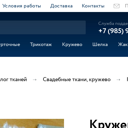
Условия работы
Доставка
Контакты
П
Служба подде
+7 (985) 
урточные
Трикотаж
Кружево
Шелка
Жак
лог тканей
Свадебные ткани, кружево
Круже