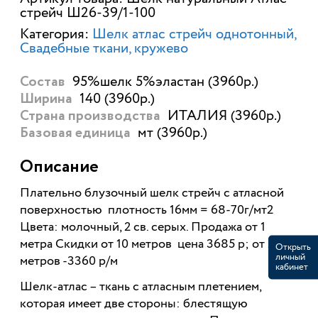
стрейч Ш26-39/1-100
Категория:
Шелк атлас стрейч однотонный
Свадебные ткани, кружево
95%шелк 5%эластан (3960р.)
Состав
140 (3960р.)
Ширина
ИТАЛИЯ (3960р.)
Страна производства
мт (3960р.)
Базовая единица
Описание
Плательно блузочный шелк стрейч с атласной
поверхностью плотность 16мм = 68-70г/мт2
Цвета: молочный, 2 св. серых. Продажа от 1
метра Скидки от 10 метров цена 3685 р; от 20
Открыть
личный
метров -3360 р/м
кабинет
Шелк-атлас – ткань с атласным плетением,
которая имеет две стороны: блестящую