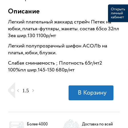
Открыть
Описание
личный
кабинет
Легкий плательный жаккард стрейч
Петек
на
юбки, платья-футляры, жакеты. состав 65со 32пл
3еа шир.130 1100р/мт
Легкий полупрозрачный шифон
АСОЛЬ
на
платья, юбки, блузки.
Слабая сминаемость ; Плотность 65г/мт2
100%пл шир.145-150 680р/мт
Более 4000
Доставка по всей