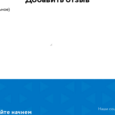
ьное)
Наши соц
йте начнем