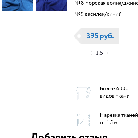
№8 морская волна/джин
№9 василек/синий
395 руб.
Более 4000
видов ткани
Нарезка тканей
от 1.5 м
Добавить отзыв