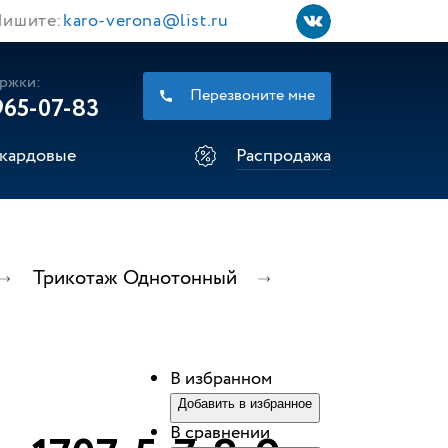
ишите:
karo-verona@list.ru
ржки:
Перезвоните мне
965-07-83
кардовые
Распродажа
Трикотаж Однотонный
В избранном
Добавить в избранное
В сравнении