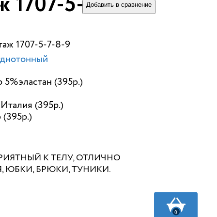
 1707-5-7-8-9
Добавить в сравнение
таж 1707-5-7-8-9
Однотонный
 5%эластан (395р.)
Италия (395р.)
 (395р.)
РИЯТНЫЙ К ТЕЛУ, ОТЛИЧНО
 ЮБКИ, БРЮКИ, ТУНИКИ.
0