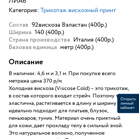
ЛИА6
Категория:
Трикотаж вискозный принт
92вискоза 8эластан (400р.)
Состав
140 (400р.)
Ширина
Италия (400р.)
Страна производства
метр (400р.)
Базовая единица
Описание
В наличии: 4,6 м и 3,1 м. При покупке всего
метража цена 370 р/м.
Холодная вискоза (Viscose Cold) – это трикотаж,
в состав которого входит стрейч. Поэтому ткань
Открыть
эластична, растягивается в длину и ширину и
личный
кабинет
идеально подходит для платьев, блузок,
пеньюаров, туник. Материал очень приятный
для кожи, дает прохладу телу в сильный зной.
Это натуральное волокно, полученное