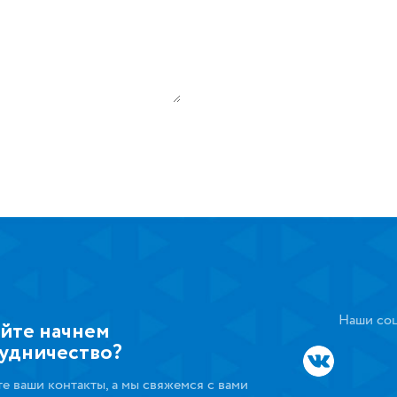
Наши соц
йте начнем
удничество?
те ваши контакты, а мы свяжемся с вами