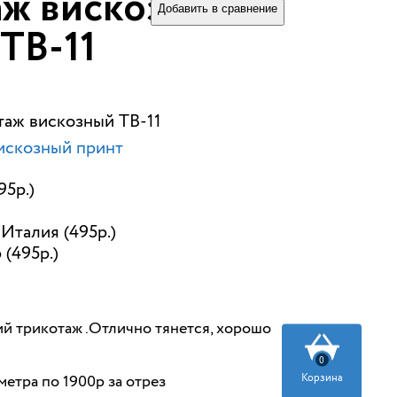
аж вискозный
Добавить в сравнение
ТВ-11
таж вискозный ТВ-11
искозный принт
95р.)
Италия (495р.)
 (495р.)
й трикотаж .Отлично тянется, хорошо
0
Корзина
метра по 1900р за отрез