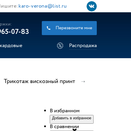
ишите:
karo-verona@list.ru
ржки:
Перезвоните мне
965-07-83
кардовые
Распродажа
Трикотаж вискозный принт
В избранном
Добавить в избранное
В сравнении