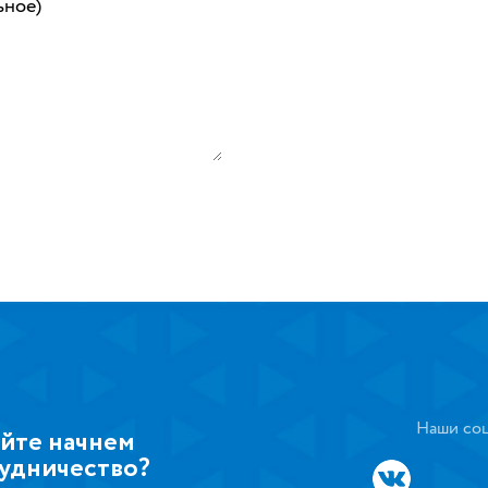
ьное)
Наши соц
йте начнем
удничество?