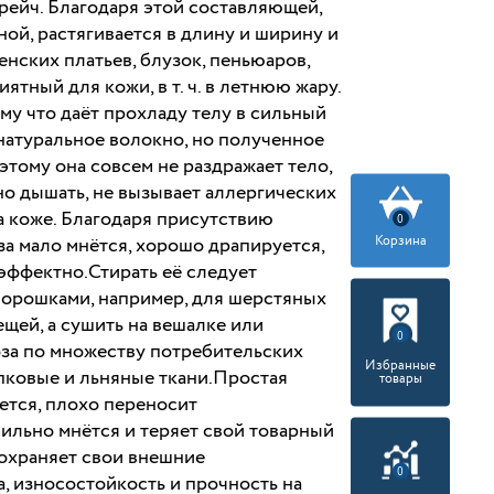
рейч. Благодаря этой составляющей,
ной, растягивается в длину и ширину и
нских платьев, блузок, пеньюаров,
ятный для кожи, в т. ч. в летнюю жару.
ому что даёт прохладу телу в сильный
а натуральное волокно, но полученное
тому она совсем не раздражает тело,
но дышать, не вызывает аллергических
а коже. Благодаря присутствию
0
Корзина
за мало мнётся, хорошо драпируется,
эффектно.Стирать её следует
орошками, например, для шерстяных
ещей, а сушить на вешалке или
0
за по множеству потребительских
Избранные
пковые и льняные ткани.Простая
товары
ется, плохо переносит
сильно мнётся и теряет свой товарный
сохраняет свои внешние
0
, износостойкость и прочность на