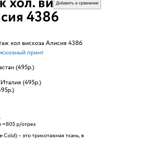
 хол. вискоза
Добавить в сравнение
сия 4386
таж хол вискоза Алисия 4386
искозный принт
стан (495р.)
Италия (495р.)
495р.)
.
м =805 р/отрез
 Cold) – это трикотажная ткань, в