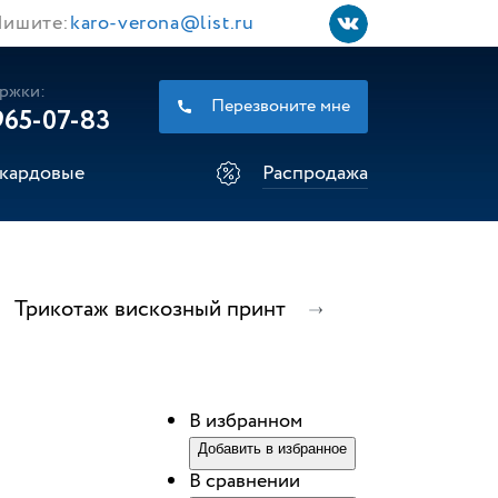
ишите:
karo-verona@list.ru
ржки:
Перезвоните мне
965-07-83
кардовые
Распродажа
Трикотаж вискозный принт
В избранном
Добавить в избранное
В сравнении