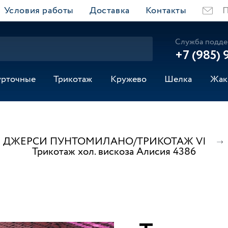
Условия работы
Доставка
Контакты
П
Служба подде
+7 (985) 
урточные
Трикотаж
Кружево
Шелка
Жак
ДЖЕРСИ ПУНТОМИЛАНО/ТРИКОТАЖ VI
Трикотаж хол. вискоза Алисия 4386