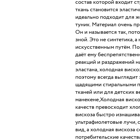
состав которой входит ст
ткань становится эластич
идеально подходит для же
туник. Материал очень при
Он и называется так, пот
зной. Это не синтетика, 
искусственным путём. Поэ
даёт ему беспрепятствен
реакций и раздражений н
эластана, холодная виско
поэтому всегда выглядит 
щадящими стиральными п
тканей или для детских в
манекене,Холодная виско
качеств превосходит хло
вискоза быстро изнашива
ультрафиолетовые лучи, 
вид, а холодная вискоза 
потребительские качества