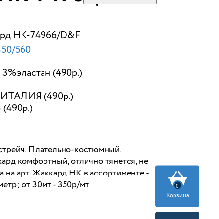
ард НК-74966/D&F
50/560
3%эластан (490р.)
ИТАЛИЯ (490р.)
 (490р.)
стрейч. Плательно-костюмный.
кард комфортный, отлично тянется, не
а на арт. Жаккард НК в ассортименте -
метр; от 30мт - 350р/мт
0
Корзина