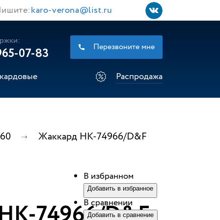
ишите:
karo-verona@list.ru
ржки:
Перезвоните мне
965-07-83
кардовые
Распродажа
560
Жаккард НК-74966/D&F
В избранном
Добавить в избранное
В сравнении
 НК-74966/D&F
Добавить в сравнение