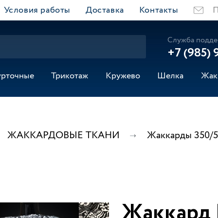
Условия работы
Доставка
Контакты
П
Служба подде
+7 (985) 
урточные
Трикотаж
Кружево
Шелка
Жак
ЖАККАРДОВЫЕ ТКАНИ
Жаккарды 350/
Жаккард