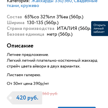
Категория:
Жаккарды 350/560
Свадебные
ткани, кружево
65%со 32%пл 3%еа (560р.)
Состав
130-135 (560р.)
Ширина
Открыть
ИТАЛИЯ (560р.)
личный
Страна производства
кабинет
метр (560р.)
Базовая единица
Описание
Летнее предложение.
Легкий летний плательно-костюмный жаккард
стрейч цвета айвори в двух вариантах.
Листаем галерею.
От 50мт цена 390р/мт
560 руб.
420 руб.