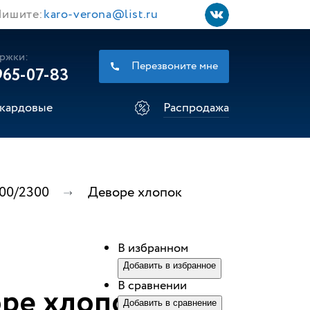
ишите:
karo-verona@list.ru
ржки:
Перезвоните мне
965-07-83
кардовые
Распродажа
00/2300
Деворе хлопок
В избранном
Добавить в избранное
В сравнении
ре хлопок
Добавить в сравнение