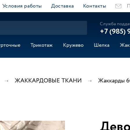
Условия работы
Доставка
Контакты
П
Служба подде
+7 (985) 
урточные
Трикотаж
Кружево
Шелка
Жак
ЖАККАРДОВЫЕ ТКАНИ
Жаккарды 6
Дево