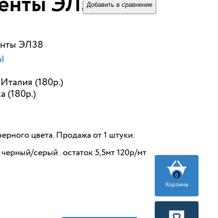
енты ЭЛ38
Добавить в сравнение
енты ЭЛ38
Ы
Италия (180р.)
а (180р.)
ерного цвета. Продажа от 1 штуки.
 черный/серый . остаток 5,5мт 120р/мт
0
Корзина